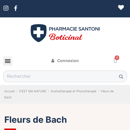
Connexion
SOINS & BEAUTÉ
C'EST MA NATURE
BÉBÉ & MAMAN
MATÉRIEL MÉDICAL
PRODUITS VÉTÉRINAIRES
Accueil
C'EST MA NATURE
Aromatherapie et Phytotherapie
Fleurs de
Bach
Fleurs de Bach