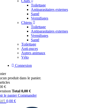
Chats
Toilettage
Antiparasitaires externes
Santé
Vermifuges
Chiens
Toilettage
Antiparasitaires externes
Vermifuges
Santé
Toilettage
Anti-puces
Autres animaux
Véto
Connexion
nier
cun produit dans le panier.
articles
00 €
vraison
Total
0,00 €
ir le panier
Commander
art
0,00 €