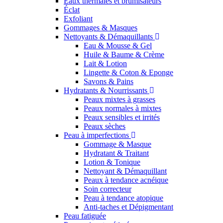
Eaux thermales et brumisateurs
Éclat
Exfoliant
Gommages & Masques
Nettoyants & Démaquillants
Eau & Mousse & Gel
Huile & Baume & Crème
Lait & Lotion
Lingette & Coton & Eponge
Savons & Pains
Hydratants & Nourrissants
Peaux mixtes à grasses
Peaux normales à mixtes
Peaux sensibles et irrités
Peaux sèches
Peau à imperfections
Gommage & Masque
Hydratant & Traitant
Lotion & Tonique
Nettoyant & Démaquillant
Peaux à tendance acnéique
Soin correcteur
Peau à tendance atopique
Anti-taches et Dépigmentant
Peau fatiguée