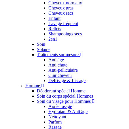
Cheveux normaux
Cheveux gras
Cheveux secs
Enfant
Lavage fréquent
Reflets
Shampooings secs
2en1
Soin
Solaire
Traitements sur mesure
Anti âge
Anti chute
Anti-pelliculaire
Cuir chevelu
Défrisage & Lissage
Homme
Déodorant spécial Homme
Soin du corps spécial Hommes
Soin du visage pour Hommes
Après rasage
Hydratant & Anti âge
Nettoyant
Parfum
Rasage