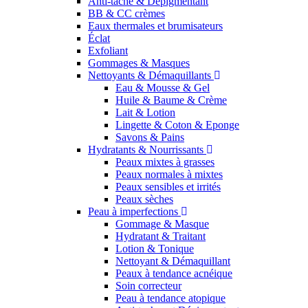
Anti-tache & Dépigmentant
BB & CC crèmes
Eaux thermales et brumisateurs
Éclat
Exfoliant
Gommages & Masques
Nettoyants & Démaquillants
Eau & Mousse & Gel
Huile & Baume & Crème
Lait & Lotion
Lingette & Coton & Eponge
Savons & Pains
Hydratants & Nourrissants
Peaux mixtes à grasses
Peaux normales à mixtes
Peaux sensibles et irrités
Peaux sèches
Peau à imperfections
Gommage & Masque
Hydratant & Traitant
Lotion & Tonique
Nettoyant & Démaquillant
Peaux à tendance acnéique
Soin correcteur
Peau à tendance atopique