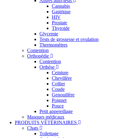
Autres auto-tests
Cannabis
Gastrique
HIV
Prostate
Thyroide
Glycemie
Tests de grossesse et ovulation
Thermomètres
Contention
Orthopédie
Contention
Orthèse
Ceinture
Chevillère
Collier
Coude
Genouillère
Poignet
Pouce
Petit appereillage
Masques médicaux
PRODUITS VÉTÉRINAIRES
Chats
Toilettage