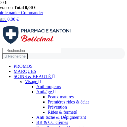
00 €
vraison
Total
0,00 €
ir le panier
Commander
art
0,00 €
Recherche
PROMOS
MARQUES
SOINS & BEAUTÉ
Visage
Anti rougeurs
Anti-âge
Peaux matures
Premières rides & éclat
Prévention
Rides & fermeté
Anti-tache & Dépigmentant
BB & CC crèmes