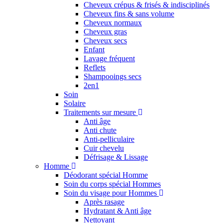
Cheveux crépus & frisés & indisciplinés
Cheveux fins & sans volume
Cheveux normaux
Cheveux gras
Cheveux secs
Enfant
Lavage fréquent
Reflets
Shampooings secs
2en1
Soin
Solaire
Traitements sur mesure
Anti âge
Anti chute
Anti-pelliculaire
Cuir chevelu
Défrisage & Lissage
Homme
Déodorant spécial Homme
Soin du corps spécial Hommes
Soin du visage pour Hommes
Après rasage
Hydratant & Anti âge
Nettoyant