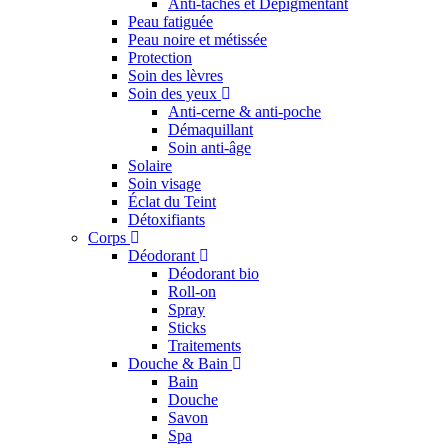
Anti-taches et Dépigmentant
Peau fatiguée
Peau noire et métissée
Protection
Soin des lèvres
Soin des yeux
Anti-cerne & anti-poche
Démaquillant
Soin anti-âge
Solaire
Soin visage
Éclat du Teint
Détoxifiants
Corps
Déodorant
Déodorant bio
Roll-on
Spray
Sticks
Traitements
Douche & Bain
Bain
Douche
Savon
Spa