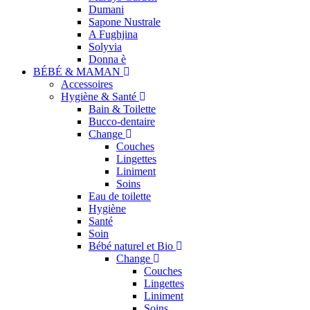
Dumani
Sapone Nustrale
A Fughjina
Solyvia
Donna è
BÉBÉ & MAMAN
Accessoires
Hygiène & Santé
Bain & Toilette
Bucco-dentaire
Change
Couches
Lingettes
Liniment
Soins
Eau de toilette
Hygiène
Santé
Soin
Bébé naturel et Bio
Change
Couches
Lingettes
Liniment
Soins