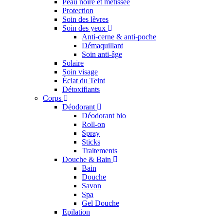
Peau noire et métissée
Protection
Soin des lèvres
Soin des yeux
Anti-cerne & anti-poche
Démaquillant
Soin anti-âge
Solaire
Soin visage
Éclat du Teint
Détoxifiants
Corps
Déodorant
Déodorant bio
Roll-on
Spray
Sticks
Traitements
Douche & Bain
Bain
Douche
Savon
Spa
Gel Douche
Epilation