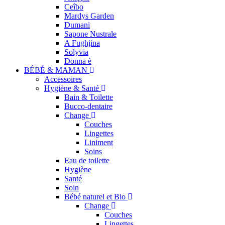
Ceîbo
Mardys Garden
Dumani
Sapone Nustrale
A Fughjina
Solyvia
Donna è
BÉBÉ & MAMAN
Accessoires
Hygiène & Santé
Bain & Toilette
Bucco-dentaire
Change
Couches
Lingettes
Liniment
Soins
Eau de toilette
Hygiène
Santé
Soin
Bébé naturel et Bio
Change
Couches
Lingettes