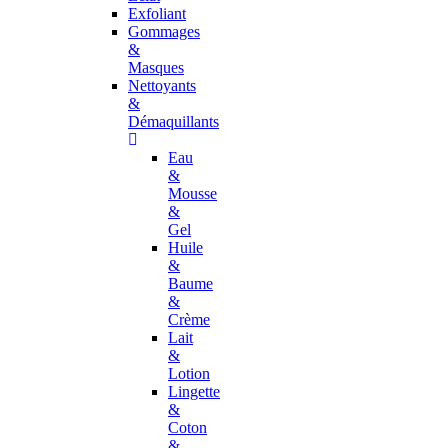
Exfoliant
Gommages
&
Masques
Nettoyants
&
Démaquillants
Eau
&
Mousse
&
Gel
Huile
&
Baume
&
Crème
Lait
&
Lotion
Lingette
&
Coton
&