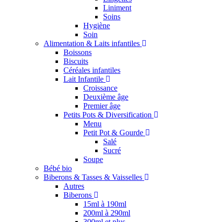
Liniment
Soins
Hygiène
Soin
Alimentation & Laits infantiles
Boissons
Biscuits
Céréales infantiles
Lait Infantile
Croissance
Deuxième âge
Premier âge
Petits Pots & Diversification
Menu
Petit Pot & Gourde
Salé
Sucré
Soupe
Bébé bio
Biberons & Tasses & Vaisselles
Autres
Biberons
15ml à 190ml
200ml à 290ml
300ml et plus