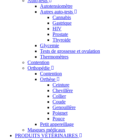
Auto-tests
Autotensiomètre
Autres auto-tests
Cannabis
Gastrique
HIV
Prostate
Thyroide
Glycemie
Tests de grossesse et ovulation
Thermomètres
Contention
Orthopédie
Contention
Orthèse
Ceinture
Chevillère
Collier
Coude
Genouillère
Poignet
Pouce
Petit appereillage
Masques médicaux
PRODUITS VÉTÉRINAIRES