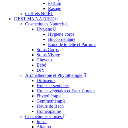
Parfum
Rasage
Coffrets NOËL
C'EST MA NATURE
Cosmetiques Naturels
Hygiene
Hygiène corps
Bucco-dentaire
Eaux de toilette et Parfums
Soins Corps
Soins Visage
Cheveux
Bébé
DIY
Aromatherapie et Phytotherapie
Diffuseurs
Huiles essentielles
Huiles végétales et Eaux florales
Phytothérapie
Gemmothérapie
Fleurs de Bach
Homéopathie
Cosmétiques Corses
Imiza
Altagna