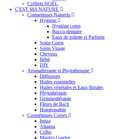
Coffrets NOËL
C'EST MA NATURE
Cosmetiques Naturels
Hygiene
Hygiène corps
Bucco-dentaire
Eaux de toilette et Parfums
Soins Corps
Soins Visage
Cheveux
Bébé
DIY
Aromatherapie et Phytotherapie
Diffuseurs
Huiles essentielles
Huiles végétales et Eaux florales
Phytothérapie
Gemmothérapie
Fleurs de Bach
Homéopathie
Cosmétiques Corses
Imiza
Altagna
Ceîbo
Mardys Garden