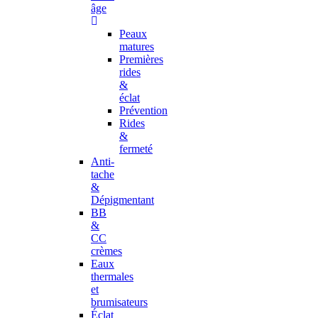
âge
Peaux
matures
Premières
rides
&
éclat
Prévention
Rides
&
fermeté
Anti-
tache
&
Dépigmentant
BB
&
CC
crèmes
Eaux
thermales
et
brumisateurs
Éclat