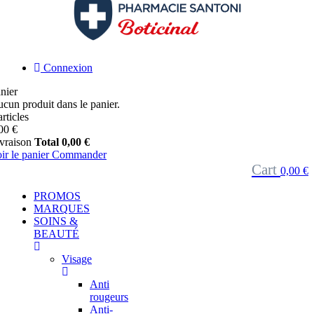
Connexion
nier
cun produit dans le panier.
articles
00 €
vraison
Total
0,00 €
ir le panier
Commander
Cart
0,00 €
PROMOS
MARQUES
SOINS &
BEAUTÉ
Visage
Anti
rougeurs
Anti-