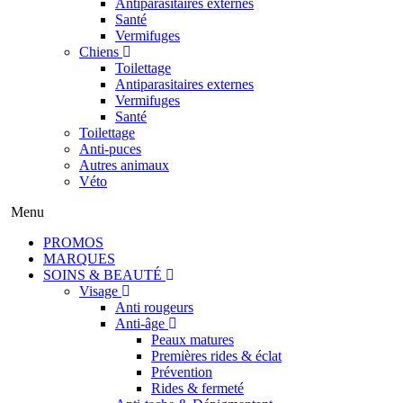
Antiparasitaires externes
Santé
Vermifuges
Chiens
Toilettage
Antiparasitaires externes
Vermifuges
Santé
Toilettage
Anti-puces
Autres animaux
Véto
Menu
PROMOS
MARQUES
SOINS & BEAUTÉ
Visage
Anti rougeurs
Anti-âge
Peaux matures
Premières rides & éclat
Prévention
Rides & fermeté