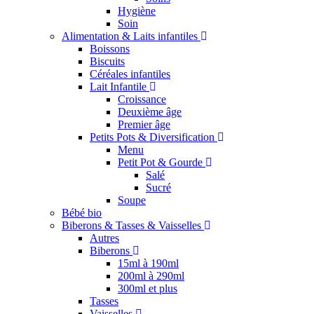
Hygiène
Soin
Alimentation & Laits infantiles
Boissons
Biscuits
Céréales infantiles
Lait Infantile
Croissance
Deuxième âge
Premier âge
Petits Pots & Diversification
Menu
Petit Pot & Gourde
Salé
Sucré
Soupe
Bébé bio
Biberons & Tasses & Vaisselles
Autres
Biberons
15ml à 190ml
200ml à 290ml
300ml et plus
Tasses
Vaisselles