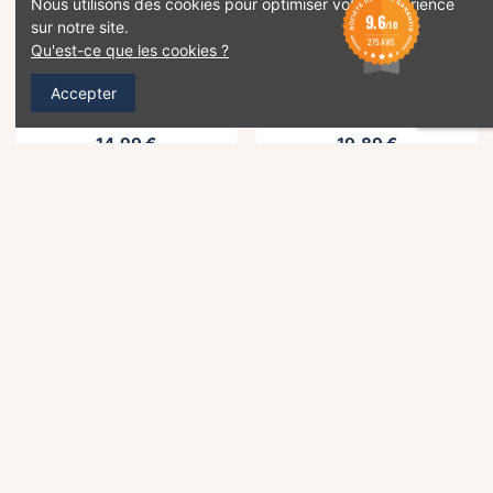
Nous utilisons des cookies pour optimiser votre expérience
9.6
sur notre site.
/10
275 AVIS
Qu'est-ce que les cookies ?
Furterer NeoPur
Furterer Tonucia Natural
Accepter
Shampoing pellicules
Filler Masque Repulpant
sèches - 150ml
Démêlant - 100 ml
14,99 €
19,89 €
Ajouter au panier
Ajouter au panier