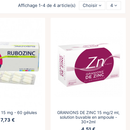
Affichage 1-4 de 4 article(s)
Choisir
4
15 mg - 60 gélules
GRANIONS DE ZINC 15 mg/2 ml,
solution buvable en ampoule -
7,73 €
30x2ml
4,51 €