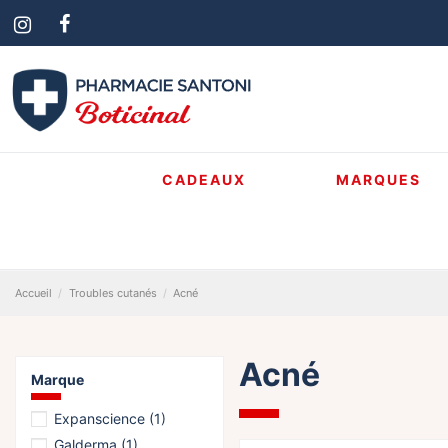
CADEAUX
MARQUES
Accueil
Troubles cutanés
Acné
Acné
Marque
Expanscience
(1)
Galderma
(1)