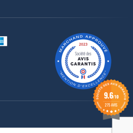
9.6
/10
275 AVIS