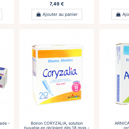
7,49 €
Ajouter au panier
Ajo
ade -
Boiron CORYZALIA, solution
ARNICA
buvable en récipient dés 18 mois -
or