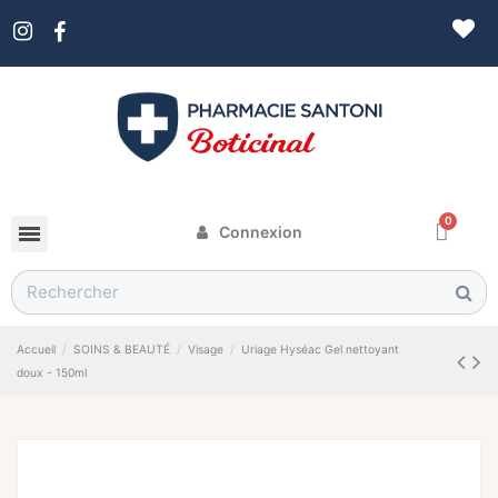
Connexion
Accueil
SOINS & BEAUTÉ
Visage
Uriage Hyséac Gel nettoyant
doux - 150ml