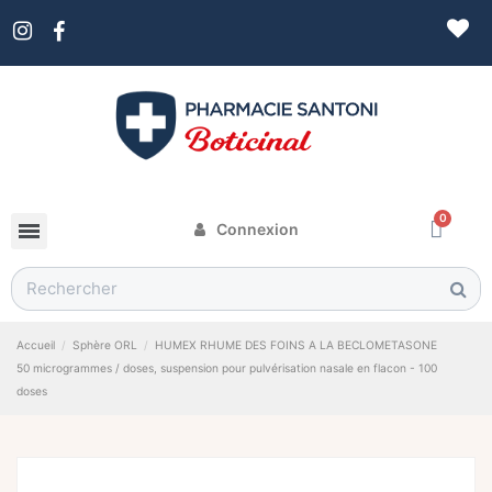
Connexion
Accueil
Sphère ORL
HUMEX RHUME DES FOINS A LA BECLOMETASONE
50 microgrammes / doses, suspension pour pulvérisation nasale en flacon - 100
doses