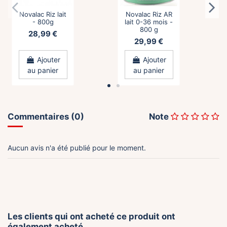
Novalac Riz lait
Novalac Riz AR
- 800g
lait 0-36 mois -
800 g
28,99 €
29,99 €
Ajouter
Ajouter
au panier
au panier
Commentaires (0)
Note
Aucun avis n'a été publié pour le moment.
Calisma Lait
Lingettes à
2éme Age
l'huile d'olive,
FOS/GOS -
70 lingettes
900g
3,95 €
15,99 €
Les clients qui ont acheté ce produit ont
Ajouter
également acheté...