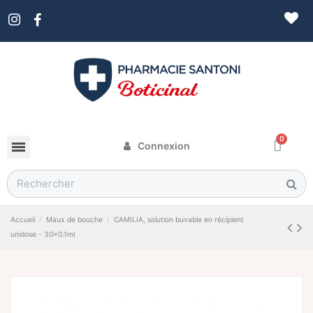
Connexion
Accueil
Maux de bouche
CAMILIA, solution buvable en récipient
unidose - 30x0.1ml