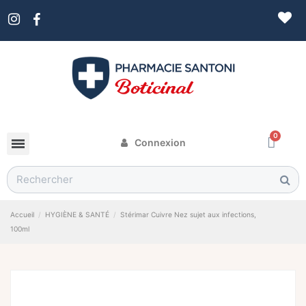
Connexion
Accueil
HYGIÈNE & SANTÉ
Stérimar Cuivre Nez sujet aux infections,
100ml