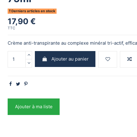
Derniers articles en stock
17,90 €
TTC
Crème anti-transpirante au complexe minéral tri-actif, effic
Ajouter au panier
Ajouter à ma liste