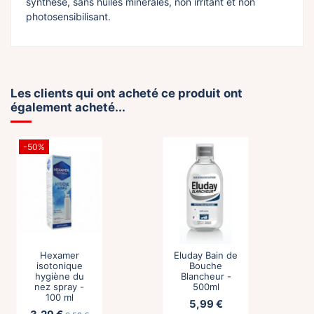
synthèse, sans huiles minérales, non irritant et non
photosensibilisant.
Les clients qui ont acheté ce produit ont
également acheté...
-50%
Hexamer
Eluday Bain de
isotonique
Bouche
hygiène du
Blancheur -
nez spray -
500ml
100 ml
5,99 €